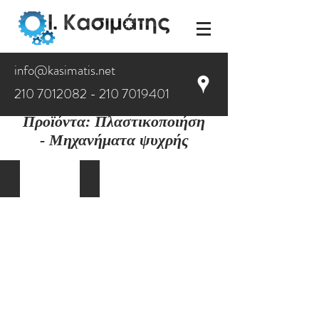
info@kasimatis.net
210 7012082 - 210
7019401
Προϊόντα
:
Πλαστικοποιήση
- Μηχανήματα ψυχρής
Lamipacker 1000
Lamipacker 1600
Lamipacker
Lamipacker
1000
1600