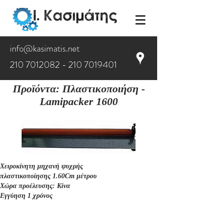
info@kasimatis.net
210 7012082 - 210
7019401
Προϊόντα
:
Πλαστικοποιήση
-
Lamipacker 1600
Χειροκίνητη μηχανή ψυχρής
πλαστικοποίησης 1.60Cm μέτρου
Χώρα προέλευσης: Κίνα
Εγγύηση 1 χρόνος