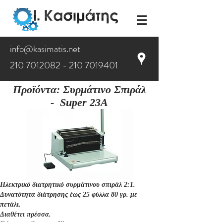
info@kasimatis.net
210 7012082 - 210
7019401
Προϊόντα
:
Συρμάτινο Σπιράλ
- Super 23A
Ηλεκτρικό διατρητικό συρμάτινου σπιράλ 2:1.
Δυνατότητα διάτρησης έως 25 φύλλα 80 γρ. με
πετάλι.
Διαθέτει πρέσσα.