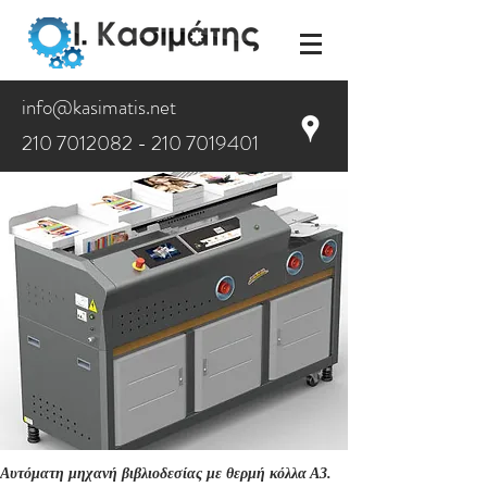
info@kasimatis.net
210 7012082 - 210
7019401
Προϊόντα
:
Θερμοκόληση
- BW K7
Αυτόματη μηχανή βιβλιοδεσίας με θερμή κόλλα Α3.