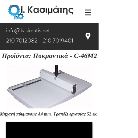
info@kasimatis.net
210 7012082 - 210
7019401
Προϊόντα:
Πυκμαντικά
- C-46M2
Μηχανή πύκμανσης A4 mm. Τραπέζι εργασίας 52 εκ.