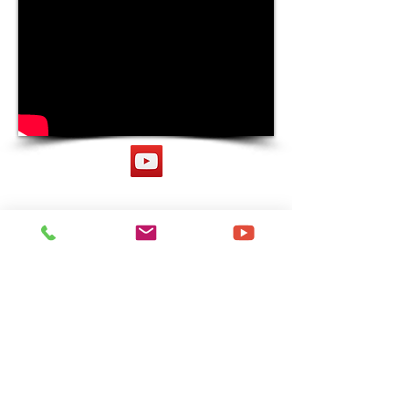
info@kasimatis.net
210 7012082 - 210
7019401
Φαξ:
210 7524463
Δαμάρεως 139 Αθήνα
Τ.Κ: 11632 Ελλάδα